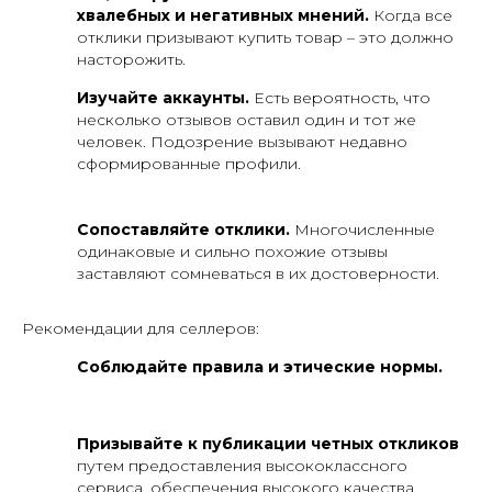
хвалебных и негативных мнений.
Когда все
отклики призывают купить товар – это должно
насторожить.
Изучайте аккаунты.
Есть вероятность, что
несколько отзывов оставил один и тот же
человек. Подозрение вызывают недавно
сформированные профили.
+7 (961) 526-25-32
Заказать звонок
Сопоставляйте отклики.
Многочисленные
одинаковые и сильно похожие отзывы
заставляют сомневаться в их достоверности.
119620, г. Москва, пр-кт
Солнцевский д. 11, помещ. 1/1
Рекомендации для селлеров:
Политика конфиденциальности
Соблюдайте правила и этические нормы.
Публичная оферта фрахтования
Реферальная программа
Призывайте к публикации четных откликов
путем предоставления высококлассного
ПЕРВАЯ ДОСТАВКА БЕСПЛАТНО
сервиса, обеспечения высокого качества