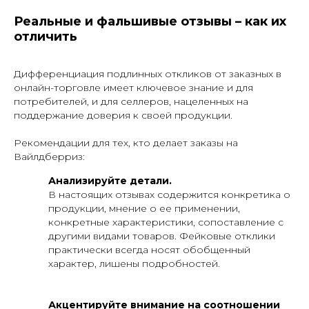
Реальные и фальшивые отзывы – как их
отличить
Дифференциация подлинных откликов от заказных в
онлайн-торговле имеет ключевое знание и для
потребителей, и для селлеров, нацеленных на
поддержание доверия к своей продукции.
Рекомендации для тех, кто делает заказы на
ОСТАЛИСЬ ВОПРОСЫ?
Вайлдберриз:
Анализируйте детали.
Вы всегда можете перезвонить
В настоящих отзывах содержится конкретика о
нам по телефону
продукции, мнение о ее применении,
+7 (961) 526-25-32
конкретные характеристики, сопоставление с
другими видами товаров. Фейковые отклики
практически всегда носят обобщенный
ЗАКАЗАТЬ ОБРАТНЫЙ ЗВОНОК
характер, лишены подробностей.
Акцентируйте внимание на соотношении