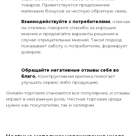
Подробные условия акции по телефону.
Акция ограничена.
товаров. Приветствуется предложение
маленьких бонусов за честную обратную связь.
Хотите сэкономить на доставке сегодня?
|
Взаимодействуйте с потребителями
, отвечая
© 2026 ООО "ВБ
на отклики, говорите спасибо за хорошие
КАРГО"
+7 (961) 526-25-32
Бесплатная доставка
мнения и предлагайте варианты решения в
Дизайн от
случае отрицательных мнений. Такой подход
показывает заботу о потребителях, формирует
доверие.
Обращайте негативные отзывы себе во
благо.
Конструктивная критика помогает
улучшать сервис либо продукцию.
Онлайн-торговля становится все популярнее, и отзывы
играют в ней важную роль. Честная торговая среда
нужно как покупателям, так и селлерам.