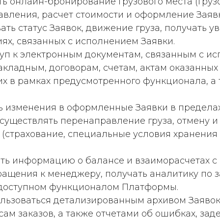
ять онлайн-бронирование грузового места (груз
вления, расчет стоимости и оформление Заявк
ивать статус Заявок, движение груза, получать
ях, связанных с исполнением Заявки.
оступ к электронным документам, связанным с 
акладным, договорам, счетам, актам оказанных 
 их в рамках предусмотренного функционала, а
ить изменения в оформленные Заявки в предел
существлять перенаправление груза, отмену 
 (страхование, специальные условия хранения
вать информацию о балансе и взаиморасчетах с
ращения к менеджеру, получать аналитику по 
 доступном функционалом Платформы.
. Пользоваться детализированным архивом Заяв
сам заказов, а также отчетами об ошибках, зад