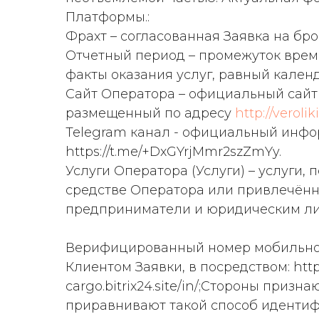
Платформы.:
Фрахт – согласованная Заявка на бр
Отчетный период – промежуток врем
факты оказания услуг, равный кален
Сайт Оператора – официальный сайт
размещенный по адресу
http://veroliki
Telegram канал - официальный инф
https://t.me/+DxGYrjMmr2szZmYy.
Услуги Оператора (Услуги) – услуги,
средстве Оператора или привлечённо
предприниматели и юридическим л
​Верифицированный номер мобильног
Клиентом Заявки, в посредством: http://
cargo.bitrix24.site/in/;Стороны пр
приравнивают такой способ идентифи