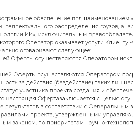
ограммное обеспечение под наименованием «V
нтеллектуального распределения грузов, ана
хнологий ИИ», исключительным правообладател
которого Оператор оказывает услуги Клиенту 
циально оговаривают следующее:
 настояшей Оферты осуществляются Оператором и
настояшей Оферты осуществляются Оператором по
нность за действия (бездействие) таких лиц не
еет статус участника проекта создания и обесп
 то настоящая Офертазаключается с целью осу
 результатов в соответствии с Федеральным за
правилами проекта, утвержденными управляю
ым законом, по приоритетам научно-технолог