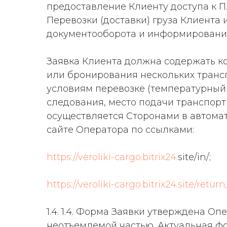
предоставление Клиенту доступа к П
Перевозки (доставки) груза Клиента
документооборота и информирования
Заявка Клиента должна содержать ко
или бронирования нескольких трансп
условиям перевозке (температурный 
следования, место подачи транспортн
осуществляется Сторонами в автома
сайте Оператора по ссылками:
https://veroliki-cargo.bitrix24.
site/in/;
https://veroliki-cargo.bitrix24.site/retur
1.4. 1.4. Форма Заявки утверждена О
неотъемлемой частью. Актуальная фо