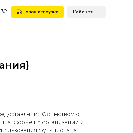
-32
Новая отгрузка
Кабинет
вания)
предоставления Обществом с
н-платформе по организации и
использования функционала