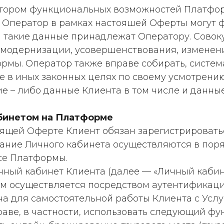
ратором функциональных возможностей Платф
 Оператор в рамках настояшей Оферты могут 
 такие данные принадлежат Оператору. Совоку
 модернизации, усовершенствования, изменен
мы. Оператор также вправе собирать, система
 в иных законных целях по своему усмотрению.
е – либо данные Клиента в том числе и данны
абинетом на Платформе
стоящей Оферте Клиент обязан зарегистрироват
дание Личного кабинета осуществляются в пор
се Платформы.
чный кабинет Клиента (далее — «Личный кабин
м осуществляется посредством аутентификации
а для самостоятельной работы Клиента с Услу
раве, в частности, использовать следующий фу