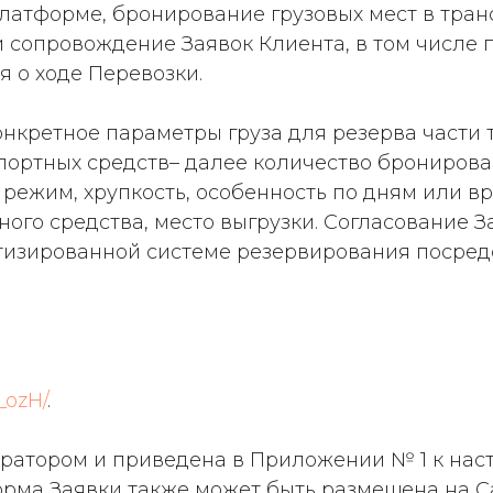
латформе, бронирование грузовых мест в тран
 и сопровождение Заявок Клиента, в том числе
 о ходе Перевозки.
нкретное параметры груза для резерва части 
ортных средств– далее количество бронирован
режим, хрупкость, особенность по дням или в
ого средства, место выгрузки. Согласование З
тизированной системе резервирования посред
n_ozH/
.
ператором и приведена в Приложении № 1 к нас
рма Заявки также может быть размещена на Са