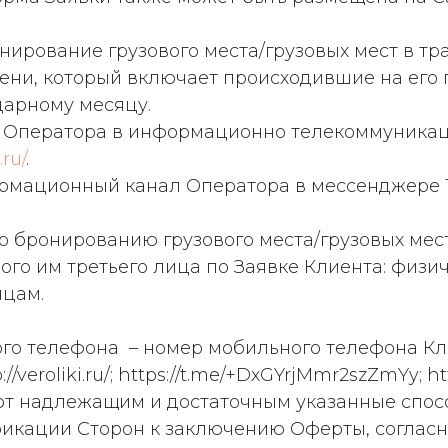
онирование грузового места/грузовых мест в т
ени, который включает происходившие на его 
дарному месяцу.
 Оператора в информационно телекоммуникац
.ru/
.
ормационный канал Оператора в мессенджере 
 по бронированию грузового места/грузовых ме
го им третьего лица по Заявке Клиента: физи
ицам.
о телефона – номер мобильного телефона Кли
veroliki.ru/; https://t.me/+DxGYrjMmr2szZmYy; http
изнают надлежащим и достаточным указанные сп
кации Сторон к заключению Оферты, согласно с