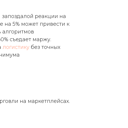
 запоздалой реакции на
е на 5% может привести к
ь алгоритмов
60% съедает маржу.
а
логистику
без точных
инимума
говли на маркетплейсах.