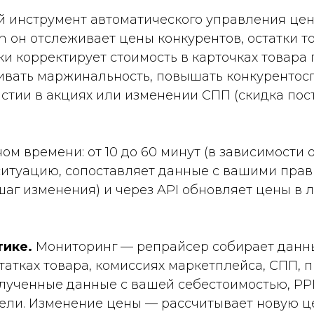
 инструмент автоматического управления цен
on он отслеживает цены конкурентов, остатки т
и корректирует стоимость в карточках товара
вать маржинальность, повышать конкурентосп
стии в акциях или изменении СПП (скидка пос
ом времени: от 10 до 60 минут (в зависимости 
ситуацию, сопоставляет данные с вашими пра
шаг изменения) и через API обновляет цены в 
тике.
Мониторинг — репрайсер собирает данны
татках товара, комиссиях маркетплейса, СПП, 
лученные данные с вашей себестоимостью, РР
дели. Изменение цены — рассчитывает новую ц