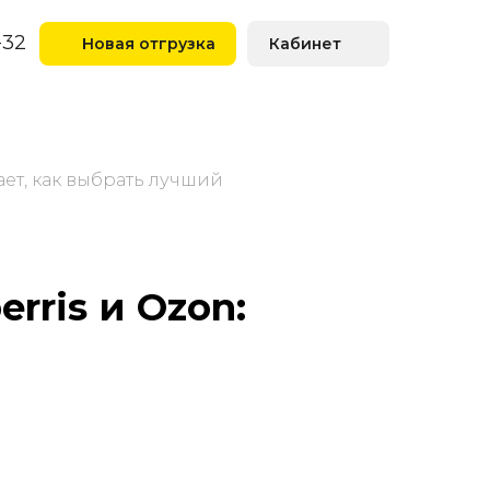
-32
Новая отгрузка
Кабинет
ает, как выбрать лучший
rris и Ozon: