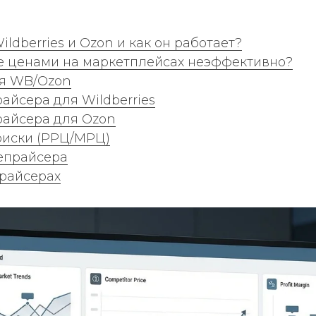
ldberries и Ozon и как он работает?
е ценами на маркетплейсах неэффективно?
ля WB/Ozon
айсера для Wildberries
райсера для Ozon
риски (РРЦ/МРЦ)
репрайсера
прайсерах