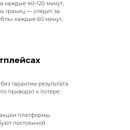
а каждые 40–120 минут,
ль границ — следит за
бль» каждые 60 минут,
тплейсах
без гарантии результата.
что приводит к потере
, акции платформы,
буют постоянной