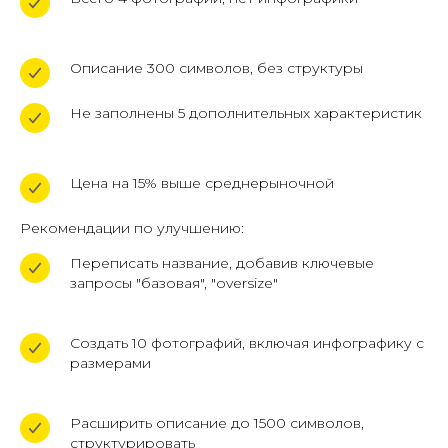
Описание 300 символов, без структуры
Не заполнены 5 дополнительных характеристик
Цена на 15% выше среднерыночной
Рекомендации по улучшению:
Переписать название, добавив ключевые
запросы "базовая", "oversize"
ОСТАЛИСЬ ВОПРОСЫ?
Создать 10 фотографий, включая инфографику с
размерами
Вы всегда можете перезвонить
нам по телефону
+7 (961) 526-25-32
Расширить описание до 1500 символов,
структурировать