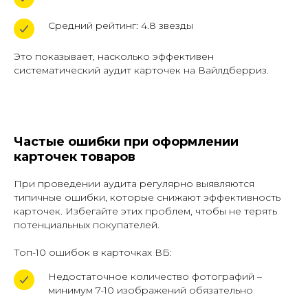
Публичная оферта фрахтования
Средний рейтинг: 4.8 звезды
Реферальная программа
Это показывает, насколько эффективен
систематический аудит карточек на Вайлдберриз.
© 2026 ООО "ВБ
КАРГО"
Частые ошибки при оформлении
Дизайн от
карточек товаров
При проведении аудита регулярно выявляются
типичные ошибки, которые снижают эффективность
карточек. Избегайте этих проблем, чтобы не терять
потенциальных покупателей.
Топ-10 ошибок в карточках ВБ:
Недостаточное количество фотографий –
минимум 7-10 изображений обязательно