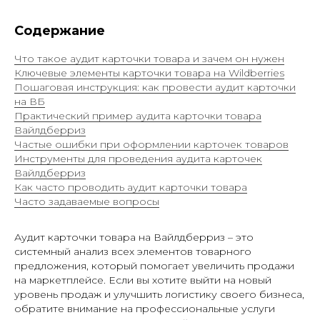
Содержание
Что такое аудит карточки товара и зачем он нужен
Ключевые элементы карточки товара на Wildberries
Пошаговая инструкция: как провести аудит карточки
на ВБ
Практический пример аудита карточки товара
Вайлдберриз
Частые ошибки при оформлении карточек товаров
Инструменты для проведения аудита карточек
Вайлдберриз
Как часто проводить аудит карточки товара
Часто задаваемые вопросы
ОРГАНИЗУЕМ ПОСТАВКУ
Аудит карточки товара на Вайлдберриз – это
НА ВБ И ОЗОН В 2 КЛИКА
системный анализ всех элементов товарного
предложения, который помогает увеличить продажи
Вы всегда можете перезвонить
на маркетплейсе. Если вы хотите выйти на новый
нам по телефону
уровень продаж и улучшить логистику своего бизнеса,
обратите внимание на профессиональные услуги
+7 (961) 526-25-32