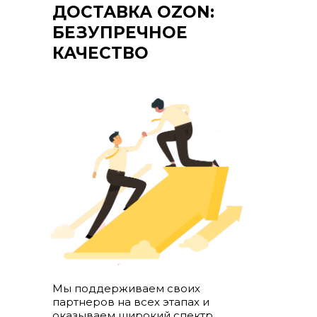
ДОСТАВКА OZON:
БЕЗУПРЕЧНОЕ
КАЧЕСТВО
+7 (961) 526-25-32
Заказать звонок
119620, г. Москва, пр-кт
Солнцевский д. 11, помещ. 1/1
Политика конфиденциальности
Публичная оферта фрахтования
Реферальная программа
ПЕРВАЯ ДОСТАВКА БЕСПЛАТНО
Мы поддерживаем своих
Подробные условия акции по телефону.
партнеров на всех этапах и
Акция ограничена.
оказываем широкий спектр