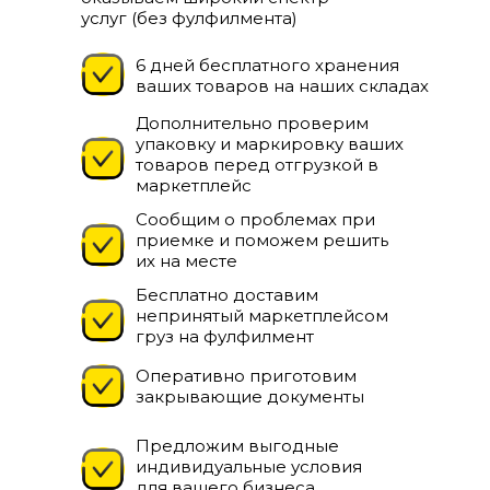
услуг (без фулфилмента)
Хотите сэкономить на доставке сегодня?
|
© 2026 ООО "ВБ
6 дней бесплатного хранения
КАРГО"
+7 (961) 526-25-32
Бесплатная доставка
ваших товаров на наших складах
Дизайн от
Дополнительно проверим
упаковку и маркировку ваших
товаров перед отгрузкой в
маркетплейс
Сообщим о проблемах при
приемке и поможем решить
их на месте
Бесплатно доставим
непринятый маркетплейсом
груз на фулфилмент
Оперативно приготовим
закрывающие документы
Предложим выгодные
индивидуальные условия
для вашего бизнеса