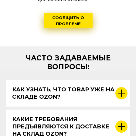
СООБЩИТЬ О
ПРОБЛЕМЕ
Озон сотрудничество по грузоперевозка
ЧАСТО ЗАДАВАЕМЫЕ
Выбирая нас в качестве партнера по грузоперевозкам на склад
Сегодня 95% наших заказов поступает от селлеров, которые раб
ВОПРОСЫ:
КАК УЗНАТЬ, ЧТО ТОВАР УЖЕ НА
СКЛАДЕ OZON?
КАКИЕ ТРЕБОВАНИЯ
ПРЕДЪЯВЛЯЮТСЯ К ДОСТАВКЕ
НА СКЛАД OZON?