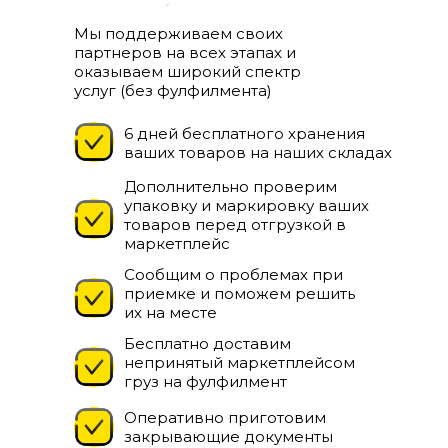
Мы поддерживаем своих
Хотите сэкономить на доставке сегодня?
|
партнеров на всех этапах и
оказываем широкий спектр
+7 (961) 526-25-32
Бесплатная доставка
услуг (без фулфилмента)
© 2026 ООО "ВБ
6 дней бесплатного хранения
КАРГО"
ваших товаров на наших складах
Дизайн от
Дополнительно проверим
упаковку и маркировку ваших
товаров перед отгрузкой в
маркетплейс
Сообщим о проблемах при
приемке и поможем решить
их на месте
Бесплатно доставим
непринятый маркетплейсом
груз на фулфилмент
Оперативно приготовим
закрывающие документы