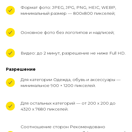
нам по телефону
Формат фото: JPEG, JPG, PNG, HEIC, WEBP,
+7 (961) 526-25-32
минимальный размер — 800х800 пикселей;
ЗАКАЗАТЬ ОБРАТНЫЙ ЗВОНОК
Основное фото без логотипов и надписей;
Видео: до 2 минут, разрешение не ниже Full HD.
Разрешение
Для категории Одежда, обувь и аксессуары —
минимальное 900 × 1200 пикселей.
+7 (961) 526-25-32
Для остальных категорий — от 200 x 200 до
4320 x 7680 пикселей.
Заказать звонок
Соотношение сторон Рекомендовано
119620, г. Москва, пр-кт