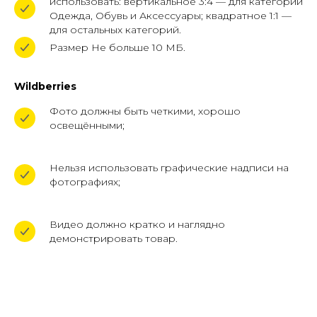
использовать: вертикальное 3:4 — для категорий
Солнцевский д. 11, помещ. 1/1
Одежда, Обувь и Аксессуары; квадратное 1:1 —
для остальных категорий.
Политика конфиденциальности
Размер Не больше 10 МБ.
Публичная оферта фрахтования
Реферальная программа
Wildberries
ПЕРВАЯ ДОСТАВКА БЕСПЛАТНО
Фото должны быть четкими, хорошо
Подробные условия акции по телефону.
освещёнными;
Акция ограничена.
Хотите сэкономить на доставке сегодня?
|
Нельзя использовать графические надписи на
© 2026 ООО "ВБ
фотографиях;
КАРГО"
+7 (961) 526-25-32
Бесплатная доставка
Дизайн от
Видео должно кратко и наглядно
демонстрировать товар.