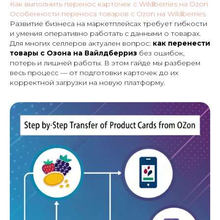
Как выполнить перенос карточек с Wildberries на Ozon
Особенности переноса товаров с Ozon на Wildberries
Развитие бизнеса на маркетплейсах требует гибкости
и умения оперативно работать с данными о товарах.
Для многих селлеров актуален вопрос:
как перенести
товары с Озона на Вайлдберриз
без ошибок,
потерь и лишней работы. В этом гайде мы разберем
весь процесс — от подготовки карточек до их
корректной загрузки на новую платформу.
ОРГАНИЗУЕМ ПОСТАВКУ
НА ВБ И ОЗОН В 2 КЛИКА