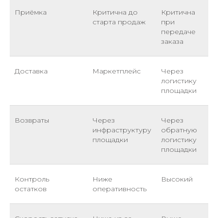
Приёмка
Критична до
Критична
старта продаж
при
передаче
заказа
Доставка
Маркетплейс
Через
логистику
площадки
Возвраты
Через
Через
инфраструктуру
обратную
площадки
логистику
площадки
Контроль
Ниже
Высокий
остатков
оперативность