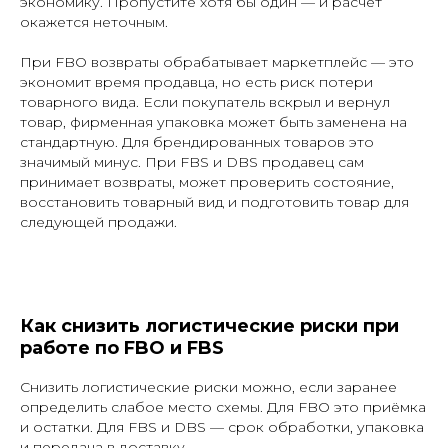
экономику. Пропустите хотя бы один — и расчёт
окажется неточным.
При FBO возвраты обрабатывает маркетплейс — это
экономит время продавца, но есть риск потери
товарного вида. Если покупатель вскрыл и вернул
товар, фирменная упаковка может быть заменена на
стандартную. Для брендированных товаров это
значимый минус. При FBS и DBS продавец сам
принимает возвраты, может проверить состояние,
восстановить товарный вид и подготовить товар для
следующей продажи.
Как снизить логистические риски при
работе по FBO и FBS
ОСТАЛИСЬ ВОПРОСЫ?
Снизить логистические риски можно, если заранее
Вы всегда можете перезвонить
определить слабое место схемы. Для FBO это приёмка
нам по телефону
и остатки. Для FBS и DBS — срок обработки, упаковка
и передача в доставку.