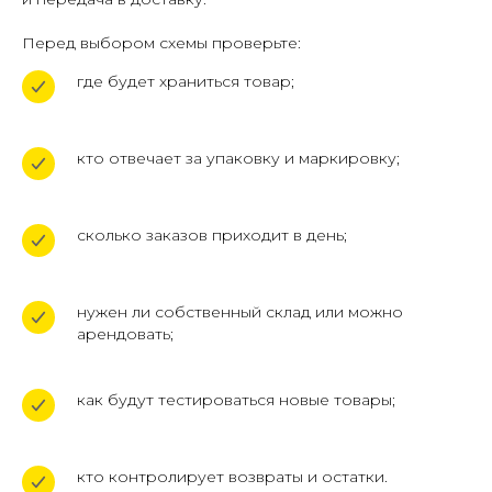
+7 (961) 526-25-32
Перед выбором схемы проверьте:
ЗАКАЗАТЬ ОБРАТНЫЙ ЗВОНОК
где будет храниться товар;
кто отвечает за упаковку и маркировку;
сколько заказов приходит в день;
+7 (961) 526-25-32
нужен ли собственный склад или можно
арендовать;
Заказать звонок
как будут тестироваться новые товары;
119620, г. Москва, пр-кт
Солнцевский д. 11, помещ. 1/1
кто контролирует возвраты и остатки.