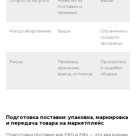
Скорость запуска
Ниже из-за
Выше
поставки и
приёмки
Масштабирование
Выше
Ограничено
складом
продавца
Риски
Приёмка,
Просрочка
хранение,
и ошибки
и
вывод остатков
сборки
Подготовка поставки: упаковка, маркировка
и передача товара на маркетплейс
Подготовка поставки для FBO и FBS — это два разных