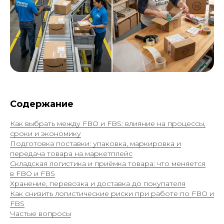
Содержание
Как выбрать между FBO и FBS: влияние на процессы,
сроки и экономику
Подготовка поставки: упаковка, маркировка и
передача товара на маркетплейс
Складская логистика и приёмка товара: что меняется
в FBO и FBS
Хранение, перевозка и доставка до покупателя
ОРГАНИЗУЕМ ПОСТАВКУ
Как снизить логистические риски при работе по FBO и
НА ВБ И ОЗОН В 2 КЛИКА
FBS
Частые вопросы
Вы всегда можете перезвонить