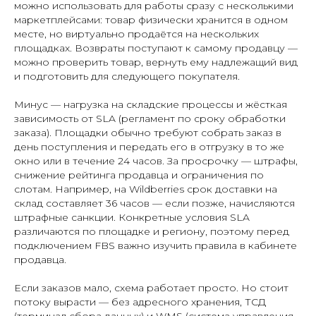
можно использовать для работы сразу с несколькими
маркетплейсами: товар физически хранится в одном
месте, но виртуально продаётся на нескольких
площадках. Возвраты поступают к самому продавцу —
можно проверить товар, вернуть ему надлежащий вид
и подготовить для следующего покупателя.
Минус — нагрузка на складские процессы и жёсткая
зависимость от SLA (регламент по сроку обработки
заказа). Площадки обычно требуют собрать заказ в
день поступления и передать его в отгрузку в то же
окно или в течение 24 часов. За просрочку — штрафы,
снижение рейтинга продавца и ограничения по
слотам. Например, на Wildberries срок доставки на
склад составляет 36 часов — если позже, начисляются
штрафные санкции. Конкретные условия SLA
различаются по площадке и региону, поэтому перед
подключением FBS важно изучить правила в кабинете
продавца.
Если заказов мало, схема работает просто. Но стоит
потоку вырасти — без адресного хранения, ТСД
(терминал сбора данных) и WMS (система управления