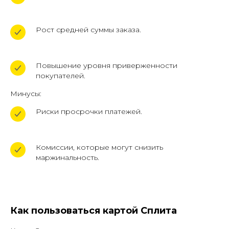
Солнцевский д. 11, помещ. 1/1
Политика конфиденциальности
Рост средней суммы заказа.
Публичная оферта фрахтования
Реферальная программа
Повышение уровня приверженности
ПЕРВАЯ ДОСТАВКА БЕСПЛАТНО
покупателей.
Подробные условия акции по телефону.
Минусы:
Акция ограничена.
Риски просрочки платежей.
Хотите сэкономить на доставке сегодня?
|
© 2026 ООО "ВБ
КАРГО"
+7 (961) 526-25-32
Бесплатная доставка
Дизайн от
Комиссии, которые могут снизить
маржинальность.
Как пользоваться картой Сплита