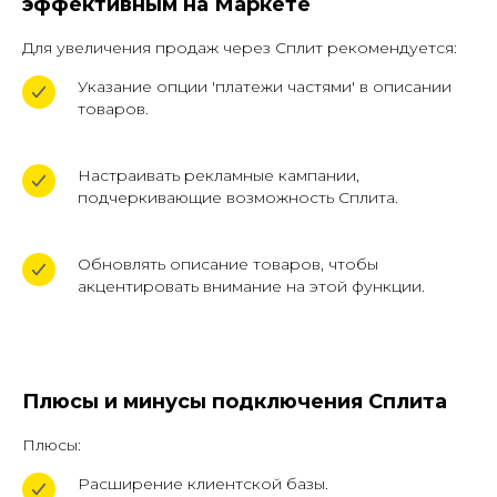
эффективным на Маркете
нам по телефону
+7 (961) 526-25-32
Для увеличения продаж через Сплит рекомендуется:
Указание опции 'платежи частями' в описании
товаров.
ЗАКАЗАТЬ ОБРАТНЫЙ ЗВОНОК
Настраивать рекламные кампании,
подчеркивающие возможность Сплита.
Обновлять описание товаров, чтобы
акцентировать внимание на этой функции.
+7 (961) 526-25-32
Плюсы и минусы подключения Сплита
Заказать звонок
Плюсы:
Расширение клиентской базы.
119620, г. Москва, пр-кт