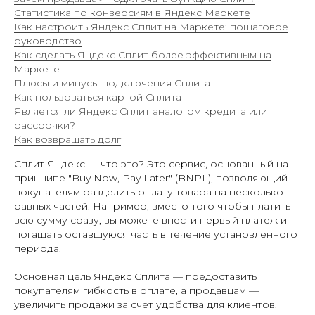
Статистика по конверсиям в Яндекс Маркете
Как настроить Яндекс Сплит на Маркете: пошаговое
руководство
Как сделать Яндекс Сплит более эффективным на
Маркете
Плюсы и минусы подключения Сплита
Как пользоваться картой Сплита
Является ли Яндекс Сплит аналогом кредита или
рассрочки?
Как возвращать долг
Сплит Яндекс — что это? Это сервис, основанный на
принципе "Buy Now, Pay Later" (BNPL), позволяющий
покупателям разделить оплату товара на несколько
ОРГАНИЗУЕМ ПОСТАВКУ
равных частей. Например, вместо того чтобы платить
всю сумму сразу, вы можете внести первый платеж и
НА ВБ И ОЗОН В 2 КЛИКА
погашать оставшуюся часть в течение установленного
периода.
Вы всегда можете перезвонить
нам по телефону
Основная цель Яндекс Сплита — предоставить
+7 (961) 526-25-32
покупателям гибкость в оплате, а продавцам —
увеличить продажи за счет удобства для клиентов.