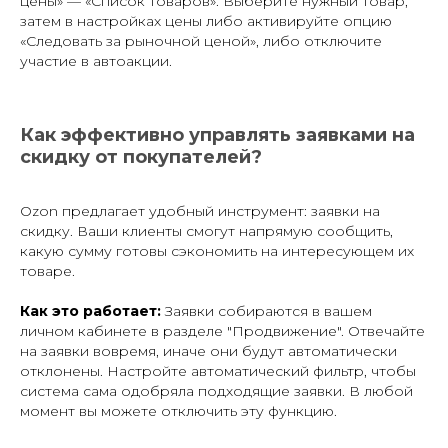
цены» — «Список товаров». Выберите нужный товар,
затем в настройках цены либо активируйте опцию
«Следовать за рыночной ценой», либо отключите
участие в автоакции.
ОСТАЛИСЬ ВОПРОСЫ?
Вы всегда можете перезвонить
Как эффективно управлять заявками на
нам по телефону
скидку от покупателей?
+7 (961) 526-25-32
Ozon предлагает удобный инструмент: заявки на
ЗАКАЗАТЬ ОБРАТНЫЙ ЗВОНОК
скидку. Ваши клиенты смогут напрямую сообщить,
какую сумму готовы сэкономить на интересующем их
товаре.
Как это работает:
Заявки собираются в вашем
личном кабинете в разделе "Продвижение". Отвечайте
на заявки вовремя, иначе они будут автоматически
отклонены. Настройте автоматический фильтр, чтобы
система сама одобряла подходящие заявки. В любой
момент вы можете отключить эту функцию.