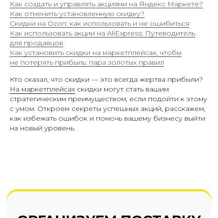
Как создать и управлять акциями на Яндекс Маркете?
Как отменить установленную скидку?
Скидки на Ozon: как использовать и не ошибиться
Как использовать акции на AliExpress: Путеводитель
для продавцов
Как установить скидки на маркетплейсах, чтобы
не потерять прибыль: пара золотых правил
Кто сказал, что скидки — это всегда жертва прибыли?
На маркетплейсах
скидки могут стать вашим
ОРГАНИЗУЕМ ПОСТАВКУ
стратегическим преимуществом, если подойти к этому
НА ВБ И ОЗОН В 2 КЛИКА
с умом. Откроем секреты успешных акций, расскажем,
как избежать ошибок и помочь вашему бизнесу выйти
Вы всегда можете перезвонить
на новый уровень.
нам по телефону
+7 (961) 526-25-32
ЗАКАЗАТЬ ОБРАТНЫЙ ЗВОНОК