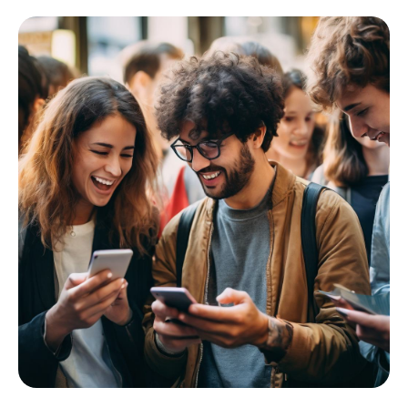
+7 (961) 526-25-32
Заказать звонок
119620, г. Москва, пр-кт
Солнцевский д. 11, помещ. 1/1
Политика конфиденциальности
Публичная оферта фрахтования
Реферальная программа
ПЕРВАЯ ДОСТАВКА БЕСПЛАТНО
Подробные условия акции по телефону.
Акция ограничена.
Хотите сэкономить на доставке сегодня?
|
© 2026 ООО "ВБ
КАРГО"
+7 (961) 526-25-32
Бесплатная доставка
Дизайн от