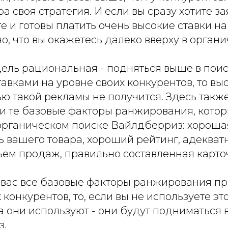
а своя стратегия. И если вы сразу хотите за
е и готовы платить очень высокие ставки на 
о, что вы окажетесь далеко вверху в орган
 цель рациональная - подняться выше в пои
авками на уровне своих конкурентов, то вы
ю такой рекламы не получится. Здесь такж
 и те базовые факторы ранжирования, кото
 органическом поиске Вайлдберриз: хороша
 вашего товара, хороший рейтинг, адекват
м продаж, правильно составленная карточк
у вас все базовые факторы ранжирования п
 конкурентов, то, если вы не используете эт
 они используют - они будут подниматься в
з.