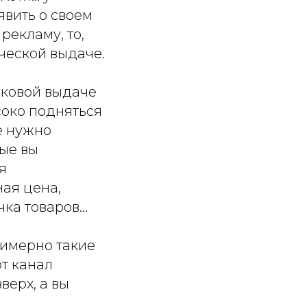
явить о своем
рекламу, то,
ической выдаче.
сковой выдаче
соко подняться
е нужно
рые вы
я
ная цена,
а товаров...
римерно такие
от канал
верх, а вы