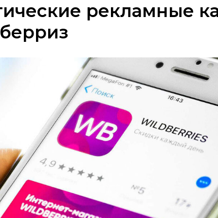
тические рекламные к
дберриз