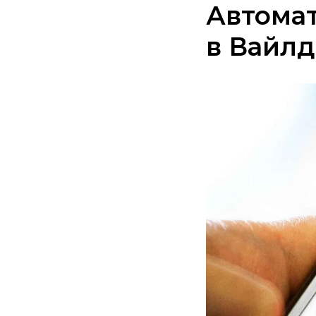
Автома
в Вайл