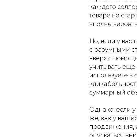
каждого селлер
товаре на старт
вполне вероятн
Но, если у вас
с разумными ст
вверх с помощь
учитывать еще
используете в
кликабельность
суммарный объе
Однако, если 
же, как у ваших
продвижения, а
опускаться вни