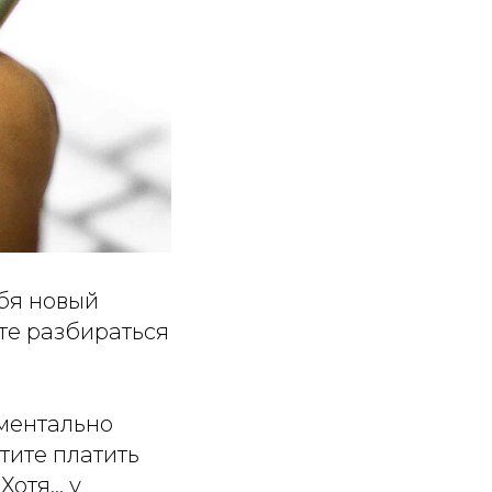
ебя новый
те разбираться
оментально
отите платить
отя... у